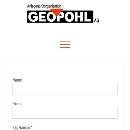
Skip
to
content
Willkommen bei der
Anlagenprüforganisation
GEOPOHL AG
Name
Firma
Str, Hausnr.
*