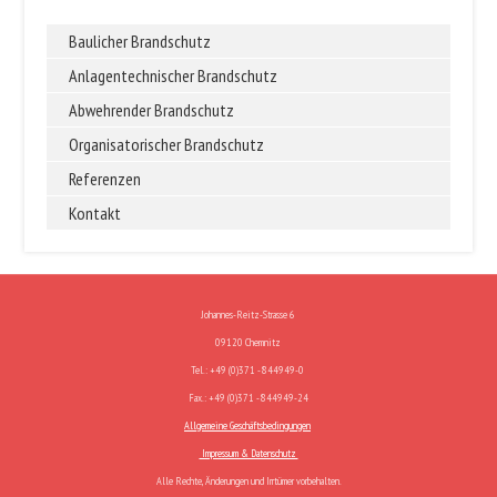
Baulicher Brandschutz
Anlagentechnischer Brandschutz
Abwehrender Brandschutz
Organisatorischer Brandschutz
Referenzen
Kontakt
Johannes-Reitz-Strasse 6
09120 Chemnitz
Tel.: +49 (0)371 - 844949-0
Fax.: +49 (0)371 - 844949-24
Allgemeine Geschäftsbedingungen
Impressum & Datenschutz
Alle Rechte, Änderungen und Irrtümer vorbehalten.