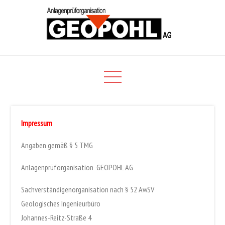
Skip
to
content
Willkommen bei der
Anlagenprüforganisation
GEOPOHL AG
Impressum
Angaben gemäß § 5 TMG
Anlagenprüforganisation GEOPOHL AG
Sachverständigenorganisation nach § 52 AwSV
Geologisches Ingenieurbüro
Johannes-Reitz-Straße 4